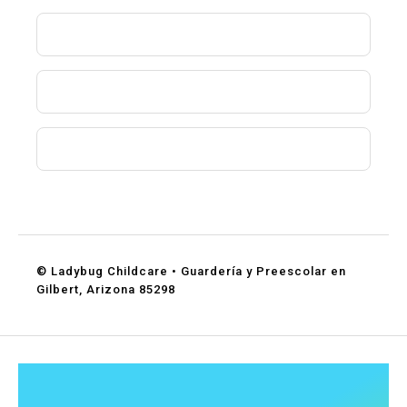
¿Aceptan asistencia de DES?
¿Qué edades aceptan?
¿Cómo puedo programar una visita?
© Ladybug Childcare • Guardería y Preescolar en
Gilbert, Arizona 85298