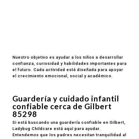
Personal atento y con experiencia
Aprendizaje temprano apropiado para cada
edad
Comidas saludables incluidas
Rutinas estructuradas y actividades educativas
Comunicación clara con los padres
Programas para bebés, toddlers y preescolar
Ubicación conveniente para familias en Gilbert
Nuestro objetivo es ayudar a los niños a desarrollar
confianza, curiosidad y habilidades importantes para
el futuro. Cada actividad está diseñada para apoyar
el crecimiento emocional, social y académico.
Guardería y cuidado infantil
confiable cerca de Gilbert
85298
Si está buscando una guardería confiable en Gilbert,
Ladybug Childcare está aquí para ayudar.
Entendemos que los padres necesitan tranquilidad al