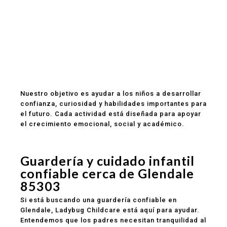
Personal atento y con experiencia
Aprendizaje temprano apropiado para cada
edad
Comidas saludables incluidas
Rutinas estructuradas y actividades educativas
Comunicación clara con los padres
Programas para bebés, toddlers y preescolar
Ubicación conveniente para familias en Glendale
Nuestro objetivo es ayudar a los niños a desarrollar
confianza, curiosidad y habilidades importantes para
el futuro. Cada actividad está diseñada para apoyar
el crecimiento emocional, social y académico.
Guardería y cuidado infantil
confiable cerca de Glendale
85303
Si está buscando una guardería confiable en
Glendale, Ladybug Childcare está aquí para ayudar.
Entendemos que los padres necesitan tranquilidad al