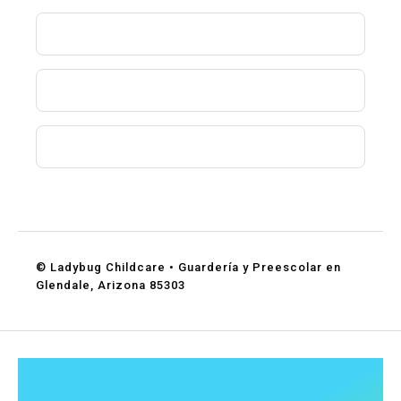
¿Aceptan asistencia de DES?
¿Qué edades aceptan?
¿Cómo puedo programar una visita?
© Ladybug Childcare • Guardería y Preescolar en
Glendale, Arizona 85303