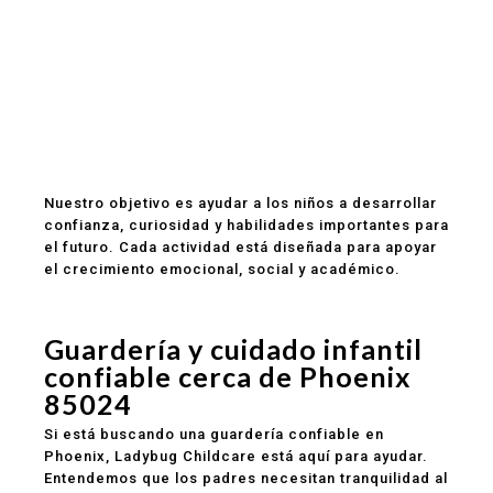
Personal atento y con experiencia
Aprendizaje temprano apropiado para cada
edad
Comidas saludables incluidas
Rutinas estructuradas y actividades educativas
Comunicación clara con los padres
Programas para bebés, toddlers y preescolar
Ubicación conveniente para familias en Phoenix
Nuestro objetivo es ayudar a los niños a desarrollar
confianza, curiosidad y habilidades importantes para
el futuro. Cada actividad está diseñada para apoyar
el crecimiento emocional, social y académico.
Guardería y cuidado infantil
confiable cerca de Phoenix
85024
Si está buscando una guardería confiable en
Phoenix, Ladybug Childcare está aquí para ayudar.
Entendemos que los padres necesitan tranquilidad al