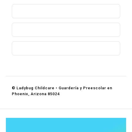
¿Aceptan asistencia de DES?
¿Qué edades aceptan?
¿Cómo puedo programar una visita?
© Ladybug Childcare • Guardería y Preescolar en
Phoenix, Arizona 85024