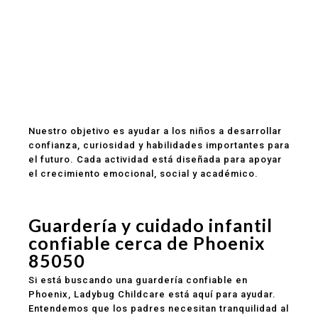
Personal atento y con experiencia
Aprendizaje temprano apropiado para cada
edad
Comidas saludables incluidas
Rutinas estructuradas y actividades educativas
Comunicación clara con los padres
Programas para bebés, toddlers y preescolar
Ubicación conveniente para familias en Phoenix
Nuestro objetivo es ayudar a los niños a desarrollar
confianza, curiosidad y habilidades importantes para
el futuro. Cada actividad está diseñada para apoyar
el crecimiento emocional, social y académico.
Guardería y cuidado infantil
confiable cerca de Phoenix
85050
Si está buscando una guardería confiable en
Phoenix, Ladybug Childcare está aquí para ayudar.
Entendemos que los padres necesitan tranquilidad al