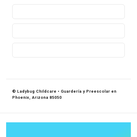
¿Aceptan asistencia de DES?
¿Qué edades aceptan?
¿Cómo puedo programar una visita?
© Ladybug Childcare • Guardería y Preescolar en
Phoenix, Arizona 85050